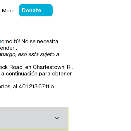
Donate
More
e
 como tú! No se necesita
render
.
bargo, eso está sujeto a
ck Road, en Charlestown, RI.
 a continuación para obtener
ios, al 401.213.6711 o