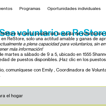
ventos
Programas
Oportunidades individuales
Sea voluntario en ReStor
ReStore no sería posible sin la ayuda de voluntarios
o en ReStore, solo una actitud amable y ganas de ap
tualmente a plena capacidad para voluntarios, sin em
ener más información!
de martes a sábado de 9 a 5, ubicado en 1555 Shanno
ad de puestos disponibles. ¡Haz clic en los puestos
rio, comuníquese con Emily
, Coordinadora de Voluntar
.
ara el hogar