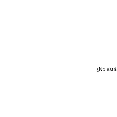
¿No está
Centro de operaciones
1555 Shannock Road
, Charles
02813
Correo: PO Box 68, Shannock,
401.213.6711 Horario: lun. - Vie