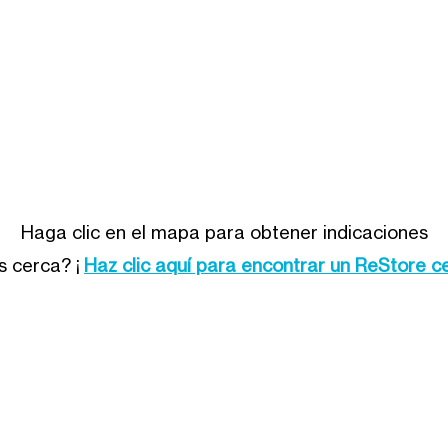
Haga clic en el mapa para obtener indicaciones
s cerca? ¡
Haz clic aquí para encontrar un ReStore ce
Restaurar
1555 Shannock Road
, Charlestown, RI
town, RI
02813
401.213.6716 Horario: martes a sábado
 RI 02875
de 9 a 5
. 9-4