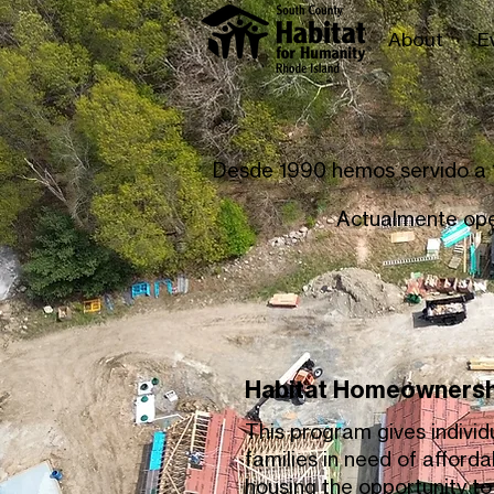
About
E
Desde 1990 hemos servido a 1
Actualmente ope
Habitat Homeownersh
This program gives individ
families in need of afforda
housing the opportunity to