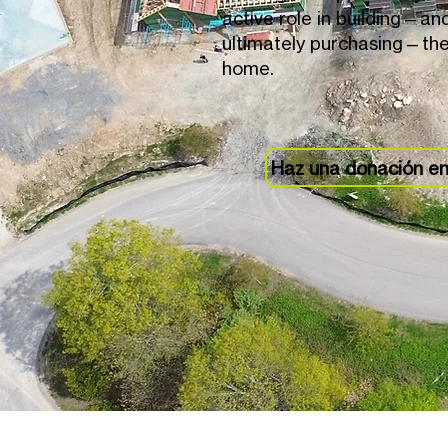
active role in building—an
ultimately purchasing—the
home.
Haz una donación en
Centro de operaciones