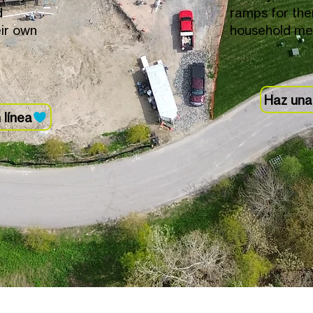
d
ramps for the
ir own
household me
Haz una
 línea
Restaurar