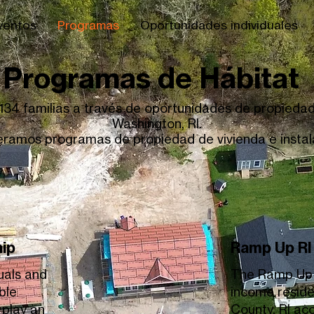
ventos
Programas
Oportunidades individuales
Programas de Hábitat
34 familias a través de oportunidades de propiedad
Washington, RI.
ramos programas de propiedad de vivienda e instal
ip
Ramp Up RI
uals and
The Ramp Up 
ble
income reside
 play an
County, RI ac