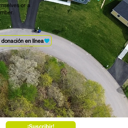
mselves or a
mber.
 donación en línea
¡Suscribir!