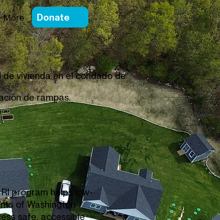
Donate
More
 de vivienda en el condado de
ación de rampas.
RI program helps low-
nts of Washington
cess safe, accessible