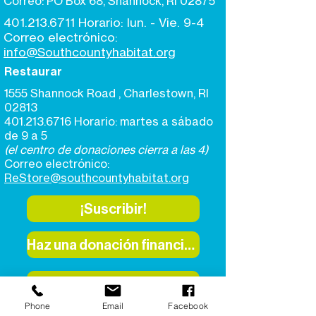
Correo: PO Box 68, Shannock, RI 02875
401.213.6711
Horario: lun. - Vie. 9-4
Correo electrónico:
info@Southcountyhabitat.org
Restaurar
1555 Shannock Road
, Charlestown, RI
02813
401.213.6716
Horario: martes a sábado
de 9 a 5
(el centro de donaciones cierra a las 4)
Correo electrónico:
ReStore@southcountyhabitat.org
¡Suscribir!
Haz una donación financiera
Donar bienes a ReStore
Phone
Email
Facebook